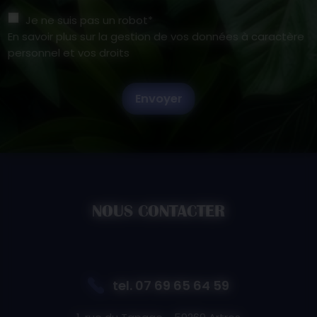
Je ne suis pas un robot*
En savoir plus sur la gestion de vos données à caractère
personnel et vos droits
Envoyer
NOUS CONTACTER
tel.
07 69 65 64 59