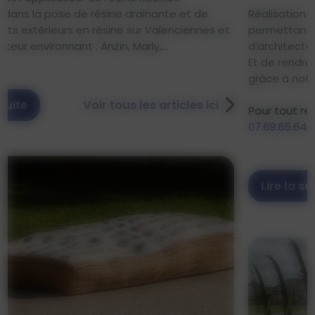
Réalisation d’un aménagement paysager ,
permettant de mettre en valeur cette maison
d’architecte.
Et de rendre ce jardin le plus autonome possible ,
grâce à notre conception.
Pour tout renseignements contactez-nous au
07.69.65.64.59
Lire la suite
Voir tous les articles ici