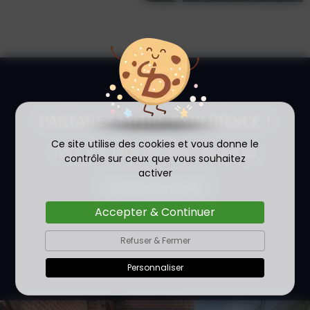
PARTAGEZ VOTRE EXPÉRIENCE !
Ce site utilise des cookies et vous donne le
Pour voir tous les avis, cliquez
ici
contrôle sur ceux que vous souhaitez
activer
Donner un avis
Accepter & Continuer
Refuser & Fermer
Personnaliser