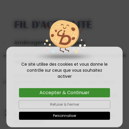
FIL D'ACTUALITÉ
Aménagement paysagers
o
GF Aménageur d'espaces vous présente sa dernière
réalisation.
Ce site utilise des cookies et vous donne le
contrôle sur ceux que vous souhaitez
Réalisation d’un aménagement paysager ,
activer
permettant de mettre en valeur cette maison
d’architecte.
Accepter & Continuer
Et de rendre ce jardin le plus autonome possible ,
grâce à notre conception.
Refuser & Fermer
Pour tout renseignements contactez-nous au
Personnaliser
07.69.65.64.59