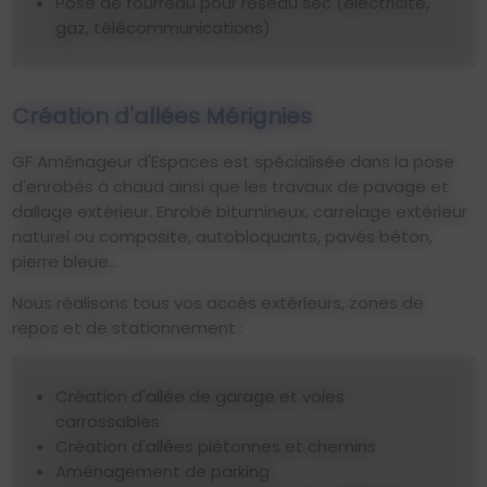
Pose de fourreau pour réseau sec (électricité,
gaz, télécommunications)
Création d'allées Mérignies
GF Aménageur d'Espaces est spécialisée dans la pose
d'enrobés à chaud ainsi que les travaux de pavage et
dallage extérieur. Enrobé bitumineux, carrelage extérieur
naturel ou composite, autobloquants, pavés béton,
pierre bleue...
Nous réalisons tous vos accès extérieurs, zones de
repos et de stationnement :
Création d'allée de garage et voies
carrossables
Création d'allées piétonnes et chemins
Aménagement de parking