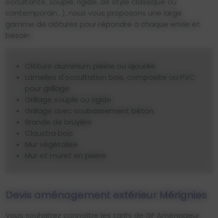
occultante, souple, rigide, de style classique ou
contemporain...), nous vous proposons une large
gamme de clôtures pour répondre à chaque envie et
besoin :
Clôture aluminium pleine ou ajourée
Lamelles d'occultation bois, composite ou PVC
pour grillage
Grillage souple ou rigide
Grillage avec soubassement béton
Brande de bruyère
Claustra bois
Mur végétalisé
Mur et muret en pierre
Devis aménagement extérieur Mérignies
Vous souhaitez connaître les tarifs de GF Aménageur