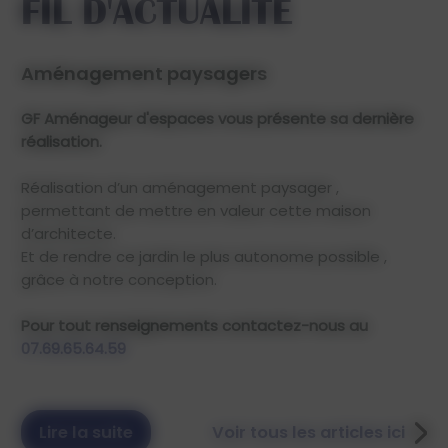
FIL D'ACTUALITÉ
Application de résine autour d'une piscine
GF Aménageur d'Espaces – Applicateur agréé Résineo
à Valenciennes et ses alentours GF Aménageur
d'Espaces est applicateur de résine Résineo
spécialisé dans la pose de résine drainante et de
revêtements extérieurs en résine sur Valenciennes et
tout le secteur environnant : Anzin, Marly,...
Lire la suite
Voir tous les articles ici