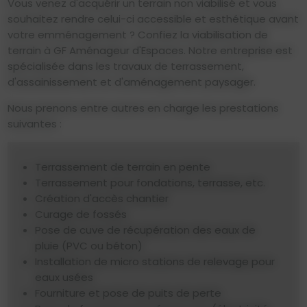
Vous venez d'acquérir un terrain non viabilisé et vous
souhaitez rendre celui-ci accessible et esthétique avant
votre emménagement ? Confiez la viabilisation de
terrain à GF Aménageur d'Espaces. Notre entreprise est
spécialisée dans les travaux de terrassement,
d'assainissement et d'aménagement paysager.
Nous prenons entre autres en charge les prestations
suivantes :
Terrassement de terrain en pente
Terrassement pour fondations, terrasse, etc.
Création d'accès chantier
Curage de fossés
Pose de cuve de récupération des eaux de
pluie (PVC ou béton)
Installation de micro stations de relevage pour
eaux usées
Fourniture et pose de puits de perte